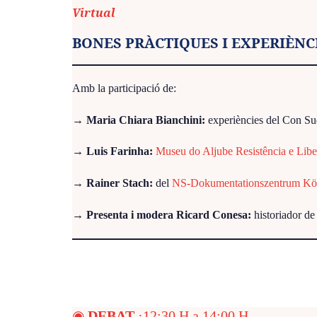
Virtual
BONES PRÀCTIQUES I EXPERIÈNC
Amb la participació de:
→
Maria Chiara Bianchini:
experiències del Con S
→
Luis Farinha
:
Museu do Aljube Resistência e Lib
→
Rainer Stach
:
del
NS-Dokumentationszentrum Kö
→
Presenta i modera Ricard Conesa:
historiador de 
◉
DEBAT
·12:30 H a 14:00 H