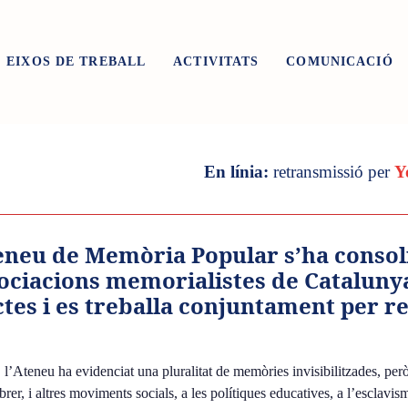
EIXOS DE TREBALL
ACTIVITATS
COMUNICACIÓ
Presencial:
Espai Assemble
En línia:
retransmissió per
Y
teneu de Memòria Popular s’ha consol
ociacions memorialistes de Catalunya
ctes i es treballa conjuntament per r
, l’Ateneu ha evidenciat una pluralitat de memòries invisibilitzades, pe
er, i altres moviments socials, a les polítiques educatives, a l’esclav