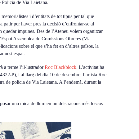
 Policia de Via Laietana.
memorialistes i d’entitats de tot tipus per tal que
 patir per haver pres la decisió d’enfrontar-se al
van quedar impunes. Des de l’Ateneu volem organitzar
 a l’Espai Assemblea de Comissions Obreres (Via
icacions sobre el que s’ha fet en d’altres països, la
’aquest espai.
à a terme l’il·lustrador
Roc Blackblock
. L’activitat ha
22-P), i al llarg del dia 10 de desembre, l’artista Roc
ura de policia de Via Laietana. A l’endemà, durant la
i posar una mica de llum en un dels racons més foscos