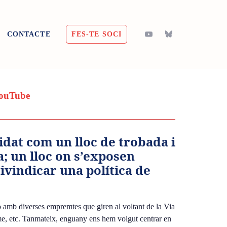
CONTACTE
FES-TE SOCI
a
ouTube
idat com un lloc de trobada i
; un lloc on s’exposen
eivindicar una política de
rò amb diverses empremtes que giren al voltant de la Via
isme, etc. Tanmateix, enguany ens hem volgut centrar en