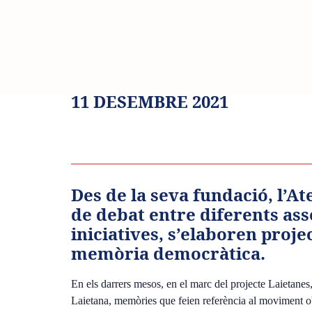
Skip
Skip
links
to
primary
navigation
Dissabte
Skip
to
11 DESEMBRE 2021
content
Des de la seva fundació, l’A
de debat entre diferents ass
iniciatives, s’elaboren proje
memòria democràtica.
En els darrers mesos, en el marc del projecte Laietanes
Laietana, memòries que feien referència al moviment obr