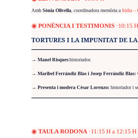
Amb
Sònia Olivella
, coordinadora memòria a
Iridia 
◉
PONÈNCIA I TESTIMONIS
·10:15 H
TORTURES I LA IMPUNITAT DE L
→
Manel Risques
:historiador.
→
Maribel Ferrándiz Blas i Josep Ferrándiz Blas:
→
Presenta i modera Cèsar Lorenzo:
historiador i 
◉
TAULA RODONA
·11:15 H a 12:15 H