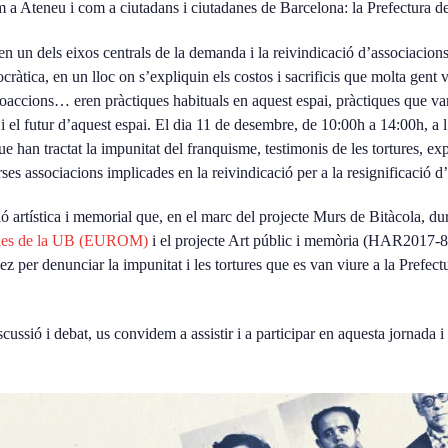
m a Ateneu i com a ciutadans i ciutadanes de Barcelona: la Prefectura de
 en un dels eixos centrals de la demanda i la reivindicació d’associacions 
àtica, en un lloc on s’expliquin els costos i sacrificis que molta gent va
 coaccions… eren pràctiques habituals en aquest espai, pràctiques que 
a i el futur d’aquest espai. El dia 11 de desembre, de 10:00h a 14:00h,
han tractat la impunitat del franquisme, testimonis de les tortures, expl
rses associacions implicades en la reivindicació per a la resignificació d
ó artística i memorial que, en el marc del projecte Murs de Bitàcola, dur
ries de la UB (EUROM)
i el projecte Art públic i memòria (HAR2017-843
per denunciar la impunitat i les tortures que es van viure a la Prefect
ssió i debat, us convidem a assistir i a participar en aquesta jornada 