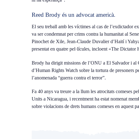
Reed Brody és un advocat americà.
El seu treball amb les víctimes al cas de l’exdictador e
va ser condemnat per crims contra la humanitat al Sene
Pinochet de Xile, Jean-Claude Duvalier d’Haití i Yah
presentat en quatre pel·lícules, incloent «The Dictator
Brody ha dirigit missions de l’ONU a El Salvador i al
d’Human Rights Watch sobre la tortura de presoners pe
l’anomenada “guerra contra el terror”.
Fa 40 anys va treure a la llum les atrocitats comeses pel
Units a Nicaragua, i recentment ha estat nomenat mem
sobre violacions de drets humans comeses en aquest pa