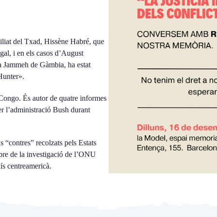
xiliat del Txad, Hissène Habré, que
gal, i en els casos d’August
ya Jammeh de Gàmbia, ha estat
 Hunter».
 Congo. És autor de quatre informes
r l’administració Bush durant
s “contres” recolzats pels Estats
bre de la investigació de l’ONU
ís centreamericà.