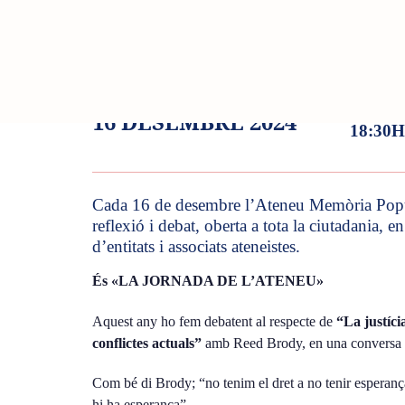
Skip
Skip
links
to
primary
Presenc
Dilluns
navigation
Skip
16 DESEMBRE 2024
to
18:30H
content
Cada 16 de desembre l’Ateneu Memòria Popul
reflexió i debat, oberta a tota la ciutadania, 
d’entitats i associats ateneistes.
És «LA JORNADA DE L’ATENEU»
Aquest any ho fem debatent al respecte de
“La justíci
conflictes actuals”
amb Reed Brody, en una conversa a
Com bé di Brody; “no tenim el dret a no tenir esperanç
hi ha esperança”.