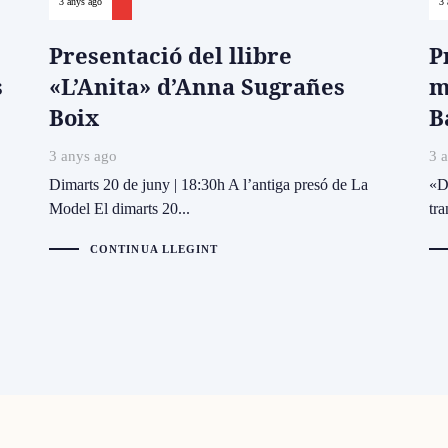
3 anys ago
3 
Presentació del llibre
P
s
«L’Anita» d’Anna Sugrañes
m
Boix
B
3 anys ago
3 
Dimarts 20 de juny | 18:30h A l’antiga presó de La
«Do
Model El dimarts 20...
tra
CONTINUA LLEGINT