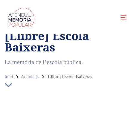
Skip
Skip
links
to
primary
Togg
navigation
[Llibre] Escola
Skip
to
Baixeras
content
La memòria de l’escola pública.
Inici
Activitats
[Llibre] Escola Baixeras